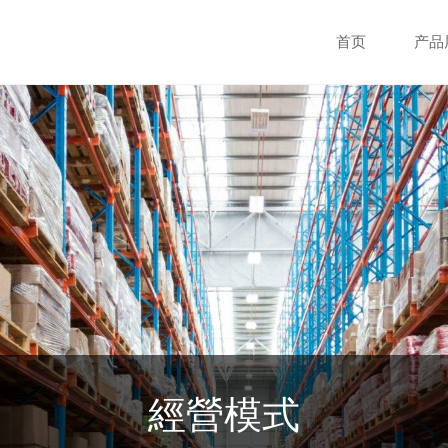
跳
首页
产品
转
至
内
容
經營模式